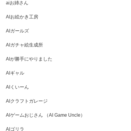
aiお姉さん
AIお絵かき工房
AIガールズ
AIガチャ絵生成所
AIが勝手にやりました
AIギャル
AIくいーん
AIクラフトガレージ
AIゲームおじさん （AI Game Uncle）
AIゴリラ