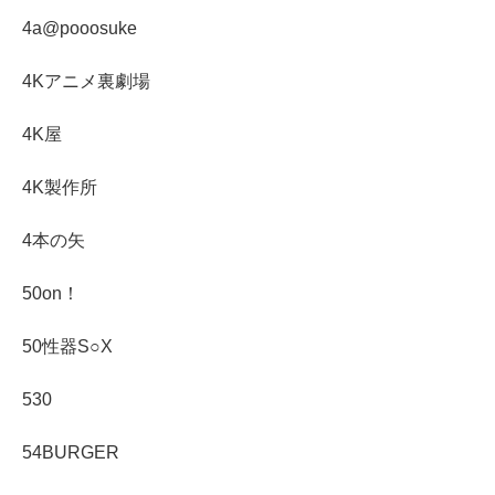
4a@pooosuke
4Kアニメ裏劇場
4K屋
4K製作所
4本の矢
50on！
50性器S○X
530
54BURGER