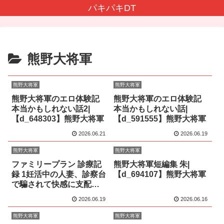
パキパキDT
熊野大将軍
熊野大将軍
熊野大将軍
熊野大将軍のエロ体験記
熊野大将軍のエロ体験記
本当かもしれない話2|
本当かもしれない話|
【d_648303】熊野大将軍
【d_591555】熊野大将軍
2026.06.21
2026.06.19
熊野大将軍
熊野大将軍
ファミリープラン 診療記
熊野大将軍短編集 朱|
録 1妊活中の人妻、診察台
【d_694107】熊野大将軍
で騙されて快感に支配さ
れる|【d_658870】熊野大
2026.06.19
2026.06.16
将軍
熊野大将軍
熊野大将軍