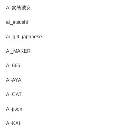
AI 変態彼女
ai_atsushi
ai_girl_japanese
AI_MAKER
AI-666-
AI-AYA
AI-CAT
AI-jison
AI-KAI