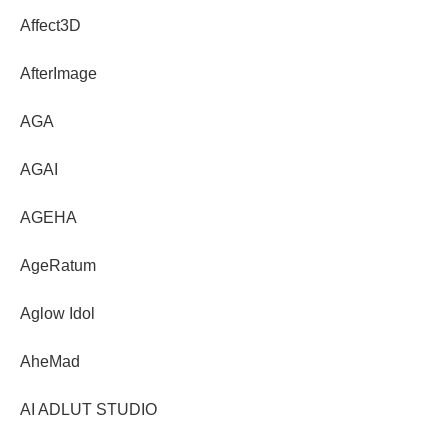
Affect3D
AfterImage
AGA
AGAI
AGEHA
AgeRatum
Aglow Idol
AheMad
AI ADLUT STUDIO