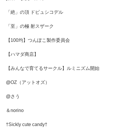
「絶」の頂 ドピュシコデル
「至」の極 射スザーク
【100均】つんぽこ製作委員会
【ハマダ商店】
【みんなで育てるサークル】ルミニズム開始
@OZ（アットオズ）
@さう
＆norino
†Sickly cute candy†