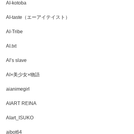
AI-kotoba
AI-taste（エーアイテイスト）
AI-Tribe
AI.txt
AI’s slave
AI×美少女×物語
aianimegirl
AIART REINA
AIart_ISUKO
aibot64