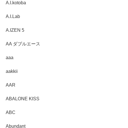
A.I.kotoba
A.I.Lab
A.IZEN 5
AA ダブルエース
aaa
aakkii
AAR
ABALONE KISS
ABC
Abundant