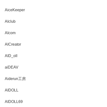
AiceKeeper
AIclub
AIcom
AICreator
AID_oll
aiDEAV
Aiderun工房
AIDOLL
AIDOLL69