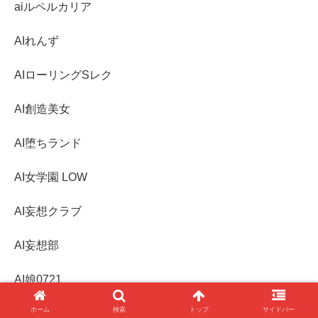
aiルペルカリア
AIれんず
AIローリングSレク
AI創造美女
AI堕ちランド
AI女学園 LOW
AI妄想クラブ
AI妄想部
AI娘0721
ホーム
検索
トップ
サイドバー
AI娘堂