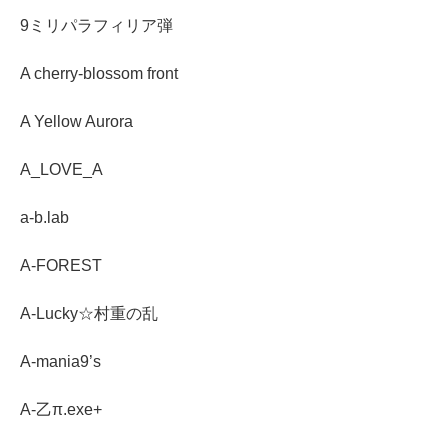
9ミリパラフィリア弾
A cherry-blossom front
A Yellow Aurora
A_LOVE_A
a-b.lab
A-FOREST
A-Lucky☆村重の乱
A-mania9’s
A-乙π.exe+