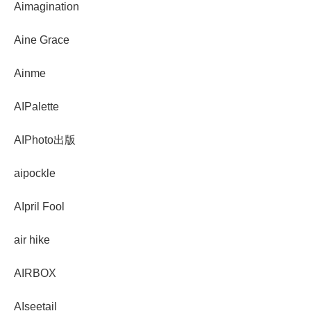
Aimagination
Aine Grace
Ainme
AIPalette
AIPhoto出版
aipockle
AIpril Fool
air hike
AIRBOX
AIseetail