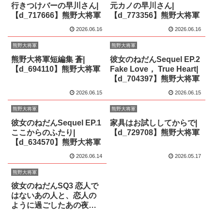
行きつけバーの早川さん|
元カノの早川さん|
【d_717666】熊野大将軍
【d_773356】熊野大将軍
2026.06.16
2026.06.16
熊野大将軍
熊野大将軍
熊野大将軍短編集 蒼|
彼女のねだんSequel EP.2
【d_694110】熊野大将軍
Fake Love， True Heart|
【d_704397】熊野大将軍
2026.06.15
2026.06.15
熊野大将軍
熊野大将軍
彼女のねだんSequel EP.1
家具はお試ししてからで|
ここからのふたり|
【d_729708】熊野大将軍
【d_634570】熊野大将軍
2026.06.14
2026.05.17
熊野大将軍
彼女のねだんSQ3 恋人で
はないあの人と、恋人の
ように過ごしたあの夜に|
【d_758487】熊野大将軍