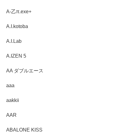
A-乙π.exe+
A.I.kotoba
A.I.Lab
A.IZEN 5
AA ダブルエース
aaa
aakkii
AAR
ABALONE KISS