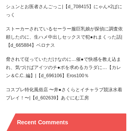
シュンとお医者さんごっこ|【d_708415】にゃん×2ぱに
っく
ストーカーされているセーラー服巨乳娘が探偵に調査依
頼したのに、生ハメ中出しセックスで犯●れまくった話|
【d_665884】ベロナス
脅されて従っていただけなのに…催●で快感を教え込ま
れ、気づけばアイツのチ●ポを求めるカラダに…【カレ
ン＆C.C. 編】|【d_696106】Eros100％
コスプレ特化風俗店 〜井●さくらとイチャラブ競泳水着
プレイ！〜|【d_602639】あぐにむ工房
Recent Comments