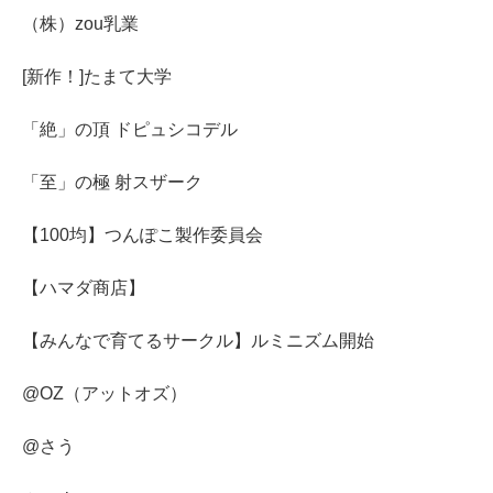
（株）zou乳業
[新作！]たまて大学
「絶」の頂 ドピュシコデル
「至」の極 射スザーク
【100均】つんぽこ製作委員会
【ハマダ商店】
【みんなで育てるサークル】ルミニズム開始
@OZ（アットオズ）
@さう