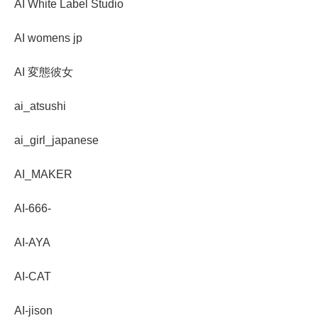
AI White Label Studio
AI womens jp
AI 変態彼女
ai_atsushi
ai_girl_japanese
AI_MAKER
AI-666-
AI-AYA
AI-CAT
AI-jison