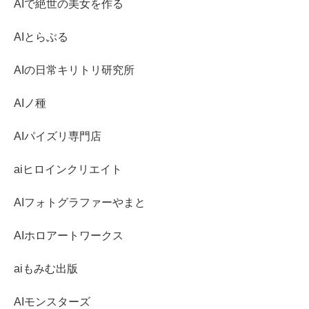
AIで絶世の美女を作る
AIとらぶる
AIの日常キリトリ研究所
AIノ種
AIパイズリ専門店
aiヒロインクリエイト
AIフォトグラファーやまと
AIホロアートワークス
aiもみむ出版
AIモンスターズ