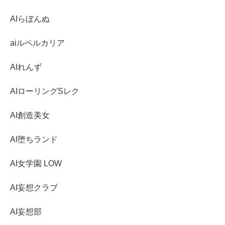
AIらぼんぬ
aiルペルカリア
AIれんず
AIローリングSレク
AI創造美女
AI堕ちランド
AI女学園 LOW
AI妄想クラブ
AI妄想部