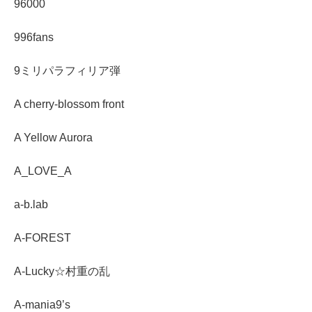
96000
996fans
9ミリパラフィリア弾
A cherry-blossom front
A Yellow Aurora
A_LOVE_A
a-b.lab
A-FOREST
A-Lucky☆村重の乱
A-mania9’s