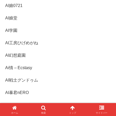
AI娘0721
AI娘堂
AI学園
AI工房ひげめがね
AI幻想庭園
Ai情 – Ecstasy
AI戦士グンドゥム
AI暴君nERO
AI極楽クラブ
ホーム
検索
トップ
サイドバー