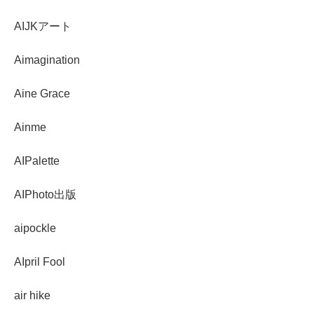
AIJKアート
Aimagination
Aine Grace
Ainme
AIPalette
AIPhoto出版
aipockle
AIpril Fool
air hike