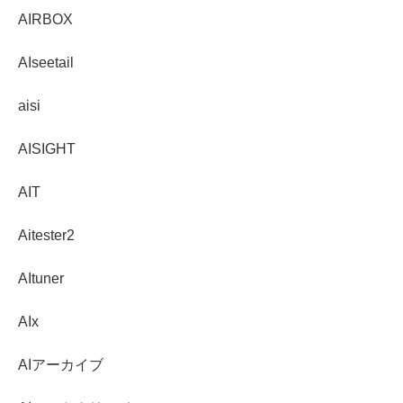
AIRBOX
AIseetail
aisi
AISIGHT
AIT
Aitester2
AItuner
AIx
AIアーカイブ