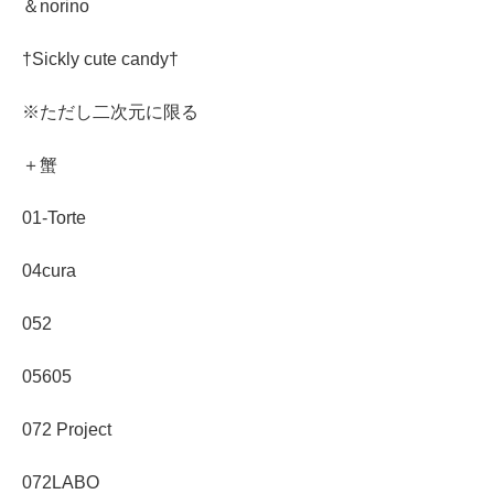
＆norino
†Sickly cute candy†
※ただし二次元に限る
＋蟹
01-Torte
04cura
052
05605
072 Project
072LABO