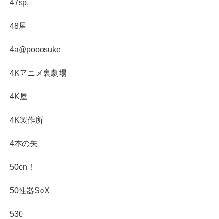
47sp.
48屋
4a@pooosuke
4Kアニメ裏劇場
4K屋
4K製作所
4本の矢
50on！
50性器S○X
530