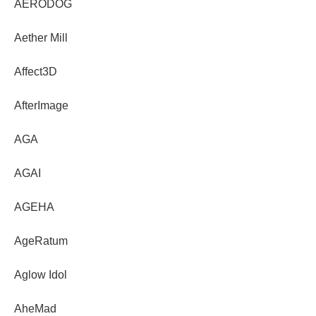
AERODOG
Aether Mill
Affect3D
AfterImage
AGA
AGAI
AGEHA
AgeRatum
Aglow Idol
AheMad