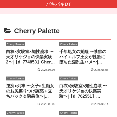
パキパキDT
Cherry Palette
Cherry Palette
Cherry Palette
白衣×実験室×知性崩壊 〜
千年処女の覚醒 〜禁欲の
天才リケジョの快楽実験
ハイエルフ王女が性欲に
2〜|【d_774853】Cherry
堕ちた淫乱生ハメ〜|
Palette
【d_774863】Cherry
2026.06.06
2026.06.06
Palette
Cherry Palette
Cherry Palette
逆痴●列車 〜女子○生痴女
白衣×実験室×知性崩壊 〜
のお尻擦りつけ誘惑＋立
天才リケジョの快楽実
ちバック＆騎乗位〜|
験〜|【d_762551】
【d_774865】Cherry
Cherry Palette
2026.06.06
2026.05.14
Palette
Cherry Palette
Cherry Palette