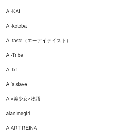
AI-KAI
AI-kotoba
AI-taste（エーアイテイスト）
AI-Tribe
AI.txt
AI’s slave
AI×美少女×物語
aianimegirl
AIART REINA