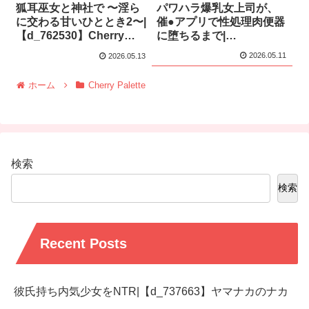
狐耳巫女と神社で 〜淫ら
パワハラ爆乳女上司が、
に交わる甘いひととき2〜|
催●アプリで性処理肉便器
【d_762530】Cherry
に堕ちるまで|
Palette
【d_762578】Cherry
2026.05.11
2026.05.13
Palette
ホーム
Cherry Palette
検索
検索
Recent Posts
彼氏持ち内気少女をNTR|【d_737663】ヤマナカのナカ