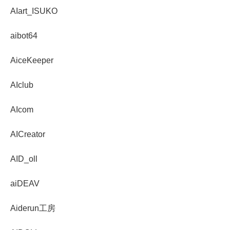
AIart_ISUKO
aibot64
AiceKeeper
AIclub
AIcom
AICreator
AID_oll
aiDEAV
Aiderun工房