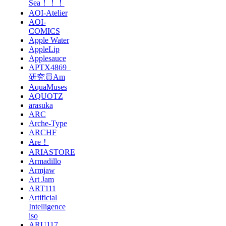
Sea！！！
AOI-Atelier
AOI-
COMICS
Apple Water
AppleLip
Applesauce
APTX4869_
研究員Am
AquaMuses
AQUOTZ
arasuka
ARC
Arche-Type
ARCHF
Are！
ARIASTORE
Armadillo
Armjaw
Art Jam
ART111
Artificial
Intelligence
iso
ARU117