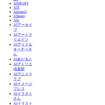
AISIGHT
AIT
Aitester2
AItuner
AIx
AIアーカイ
ブ
AIアートク
リエイツ
AIアイドル
オーナーさ
ん
AIあだると
AIアトリエ
倶楽部
AIアニメク
ラブ
AIイメージ
プレス
AIイラスト
さん
AIイラスト