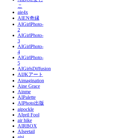
こ
aie4x
AIEN奇縁
AIGirlPhoto-
2
AIGirlPhoto-
3
AIGirlPhoto-
4
AIGirlPhoto-
5
AIGirlsDiffusion
AIJKアート
Aimagination
Aine Grace
Ainme
AIPalette
AIPhoto出版
aipockle
AIpril Fool
air hike
AIRBOX
AIseetail
aisi