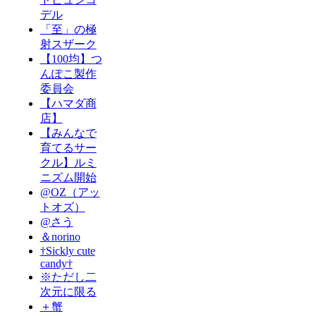
デル
「至」の極
射スザーク
【100均】つ
んぽこ製作
委員会
【ハマダ商
店】
【みんなで
育てるサー
クル】ルミ
ニズム開始
@OZ（アッ
トオズ）
@さう
＆norino
†Sickly cute
candy†
※ただし二
次元に限る
＋蟹