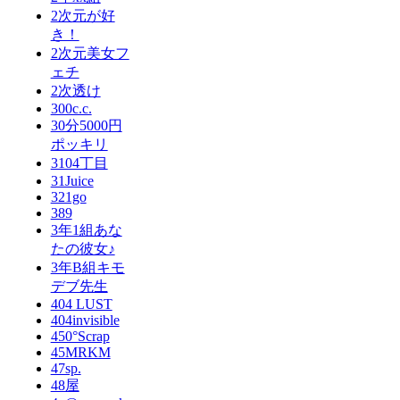
2次元が好
き！
2次元美女フ
ェチ
2次透け
300c.c.
30分5000円
ポッキリ
3104丁目
31Juice
321go
389
3年1組あな
たの彼女♪
3年B組キモ
デブ先生
404 LUST
404invisible
450°Scrap
45MRKM
47sp.
48屋