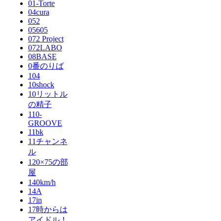
01-Torte
04cura
052
05605
072 Project
072LABO
08BASE
0番のりば
104
10shock
10リットル
の精子
110-
GROOVE
11bk
11チャンネ
ル
120×75の部
屋
140km/h
14A
17in
17時からは
アイドル！