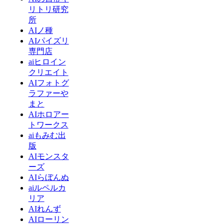
リトリ研究
所
AIノ種
AIパイズリ
専門店
aiヒロイン
クリエイト
AIフォトグ
ラファーや
まと
AIホロアー
トワークス
aiもみむ出
版
AIモンスタ
ーズ
AIらぼんぬ
aiルペルカ
リア
AIれんず
AIローリン