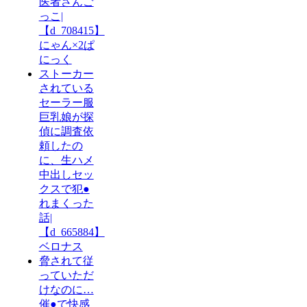
医者さんご
っこ|
【d_708415】
にゃん×2ぱ
にっく
ストーカー
されている
セーラー服
巨乳娘が探
偵に調査依
頼したの
に、生ハメ
中出しセッ
クスで犯●
れまくった
話|
【d_665884】
ベロナス
脅されて従
っていただ
けなのに…
催●で快感