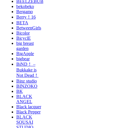
BEELZEBUB
bekobeko
Bergamo
Berry！16
BETA
BetweenGirls
Bicolor
BicyclE
big breast
garden
BigApple
bigbear
BiND！ –
Bukkake is
Not Dead！
Binz studio
BINZOKO
BK
BLACK
ANGEL
Black lacquer
Black Pepper
BLACK
SOUSAI
STUDIO