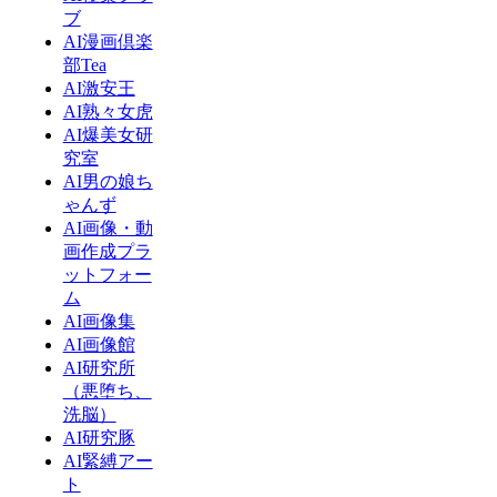
ブ
AI漫画倶楽
部Tea
AI激安王
AI熟々女虎
AI爆美女研
究室
AI男の娘ち
ゃんず
AI画像・動
画作成プラ
ットフォー
ム
AI画像集
AI画像館
AI研究所
（悪堕ち、
洗脳）
AI研究豚
AI緊縛アー
ト