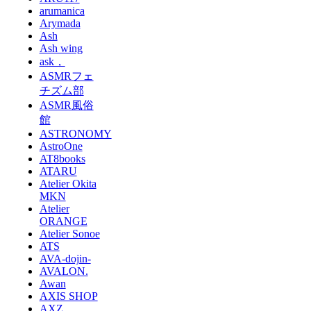
arumanica
Arymada
Ash
Ash wing
ask，
ASMRフェ
チズム部
ASMR風俗
館
ASTRONOMY
AstroOne
AT8books
ATARU
Atelier Okita
MKN
Atelier
ORANGE
Atelier Sonoe
ATS
AVA-dojin-
AVALON.
Awan
AXIS SHOP
AXZ