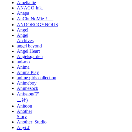
Amelialtie
ANAGO Ink.
Anapa
AnChuNoMie！！
ANDOROGYNOUS
Angel
Angel
Archives
angel beyond
Angel Heart
Angelsgarden
ani-mo
Anima
AnimalPlay
anime.girls.collection
Animeboy
Animezock
Anission(ア
ニ社)
Anitoon
Another
Story
Another_Studio
Anyは