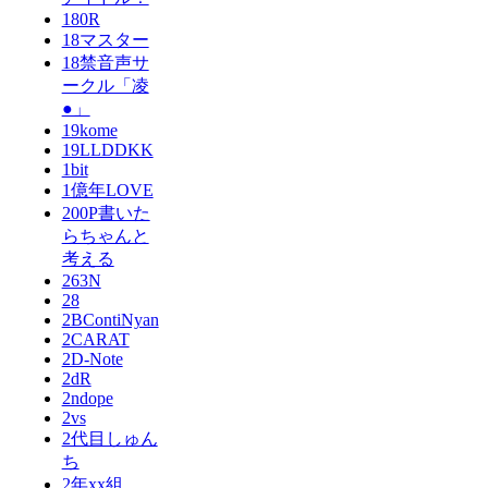
180R
18マスター
18禁音声サ
ークル「凌
●」
19kome
19LLDDKK
1bit
1億年LOVE
200P書いた
らちゃんと
考える
263N
28
2BContiNyan
2CARAT
2D-Note
2dR
2ndope
2vs
2代目しゅん
ち
2年xx組