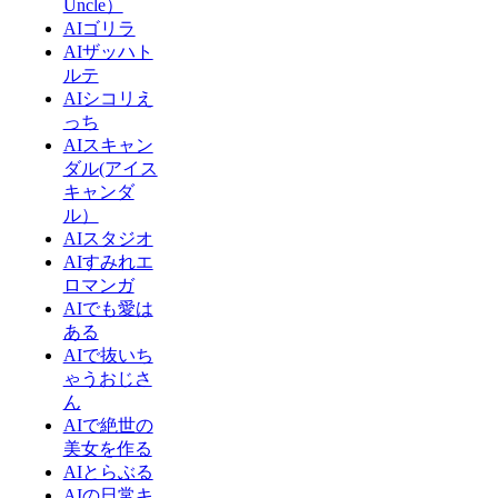
Uncle）
AIゴリラ
AIザッハト
ルテ
AIシコリえ
っち
AIスキャン
ダル(アイス
キャンダ
ル）
AIスタジオ
AIすみれエ
ロマンガ
AIでも愛は
ある
AIで抜いち
ゃうおじさ
ん
AIで絶世の
美女を作る
AIとらぶる
AIの日常キ