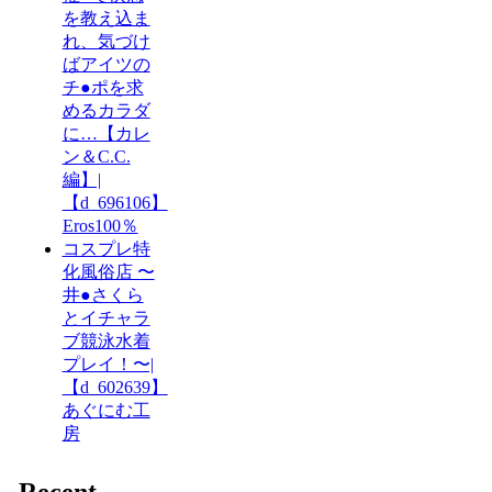
を教え込ま
れ、気づけ
ばアイツの
チ●ポを求
めるカラダ
に…【カレ
ン＆C.C.
編】|
【d_696106】
Eros100％
コスプレ特
化風俗店 〜
井●さくら
とイチャラ
ブ競泳水着
プレイ！〜|
【d_602639】
あぐにむ工
房