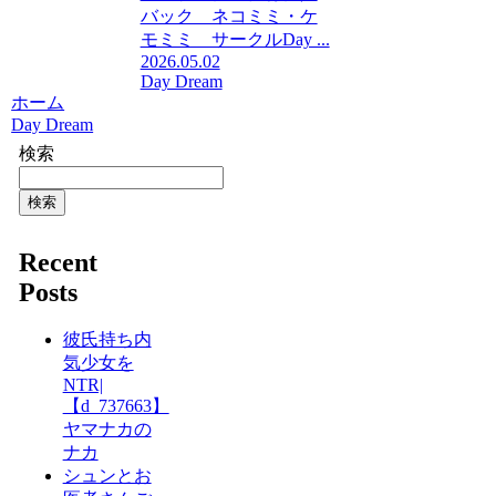
バック ネコミミ・ケ
モミミ サークルDay ...
2026.05.02
Day Dream
ホーム
Day Dream
検索
検索
Recent
Posts
彼氏持ち内
気少女を
NTR|
【d_737663】
ヤマナカの
ナカ
シュンとお