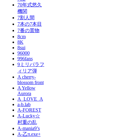
70年式悠久
機関
7割人間
7本の7本目
7番の置物
8cm
8K
8sui
96000
996fans
9ミリパラフ
ィリア弾
A cherry-
blossom front
A Yellow
Aurora
A_LOVE_A
a-b.lab
A-FOREST
A-Lucky☆
村重の乱
A-mania9’s
A-乙π.exe+