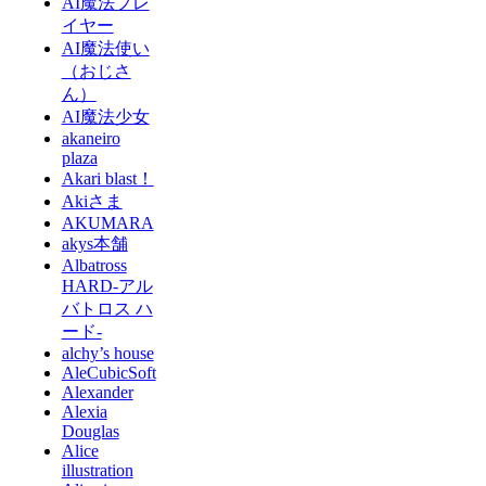
AI魔法プレ
イヤー
AI魔法使い
（おじさ
ん）
AI魔法少女
akaneiro
plaza
Akari blast！
Akiさま
AKUMARA
akys本舗
Albatross
HARD‐アル
バトロス ハ
ード‐
alchy’s house
AleCubicSoft
Alexander
Alexia
Douglas
Alice
illustration