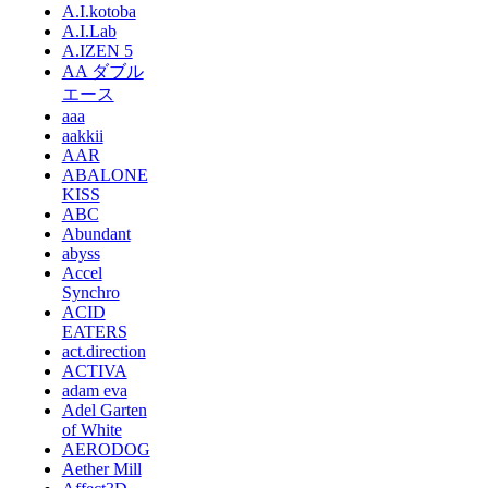
A.I.kotoba
A.I.Lab
A.IZEN 5
AA ダブル
エース
aaa
aakkii
AAR
ABALONE
KISS
ABC
Abundant
abyss
Accel
Synchro
ACID
EATERS
act.direction
ACTIVA
adam eva
Adel Garten
of White
AERODOG
Aether Mill