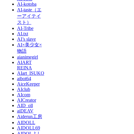
AI-kotoba
AI-taste（エ
ーアイテイ
スト）
AI-Tribe
AI.txt
AI’s slave
AI×美少女×
物語
aianimegirl
AIART
REINA
AIart_ISUKO
aibot64
AiceKeeper
AIclub
AIcom
AICreator
AID_oll
aiDEAV
Aiderun工房
AIDOLL
AIDOLL69
AIDOLよし