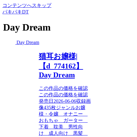
コンテンツへスキップ
パキパキDT
Day Dream
Day Dream
猫耳お嬢様|
【d_774162】
Day Dream
この作品の価格を確認
この作品の価格を確認
発売日2026-06-06収録画
像435枚ジャンルお嬢
様・令嬢 オナニー
おもちゃ ガーター
下着 耽美 男性向
け 成人向け 黒髪