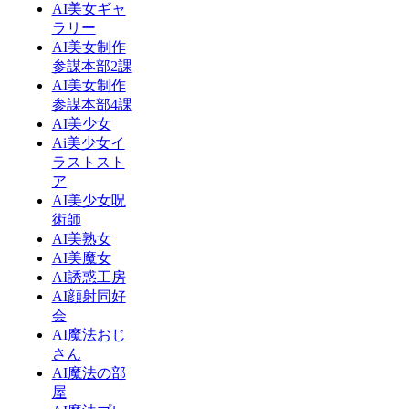
AI美女ギャ
ラリー
AI美女制作
参謀本部2課
AI美女制作
参謀本部4課
AI美少女
Ai美少女イ
ラストスト
ア
AI美少女呪
術師
AI美熟女
AI美魔女
AI誘惑工房
AI顔射同好
会
AI魔法おじ
さん
AI魔法の部
屋