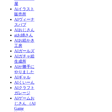
屋
Aiイラスト
販売所
AIヴィーナ
スパブ
AIおじさん
aiお姉さん
AIお絵かき
工房
AIガールズ
AIガチャ絵
生成所
AIが勝手に
やりました
AIギャル
AIくいーん
AIクラフト
ガレージ
AIゲームお
じさん （AI
Game