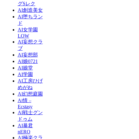
グSレク
AI創造美女
AI堕ちラン
ド
AI女学園
LOW
AI妄想クラ
ブ
AI妄想部
AI娘0721
AI娘堂
AI学園
AI工房ひげ
めがね
AI幻想庭園
Ai情 –
Ecstasy
AI戦士グン
ドゥム
AI暴君
nERO
AI極楽クラ