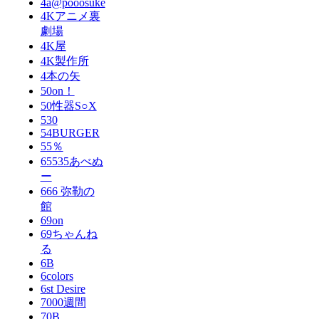
4a@pooosuke
4Kアニメ裏
劇場
4K屋
4K製作所
4本の矢
50on！
50性器S○X
530
54BURGER
55％
65535あべぬ
ー
666 弥勒の
館
69on
69ちゃんね
る
6B
6colors
6st Desire
7000週間
70B