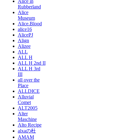
Alice in
Rubberland
Alice
Museum
Alice.Blood
alice16
AlicePJ
Align
Alizee
ALL
ALL H
ALL H 2nd II
ALL H 3rd
III
all over the
Place
ALLDICE
Alluvial
Comet
ALT2005
Alter
Maschine
Alto Recipe
alxaの杜
AMAM