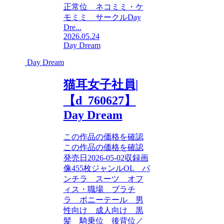
正常位 ネコミミ・ケ
モミミ サークルDay
Dre...
2026.05.24
Day Dream
Day Dream
猫耳女子社員|
【d_760627】
Day Dream
この作品の価格を確認
この作品の価格を確認
発売日2026-05-02収録画
像455枚ジャンルOL パ
ンチラ スーツ オフ
ィス・職場 ブラチ
ラ ポニーテール 男
性向け 成人向け 黒
髪 騎乗位 後背位／