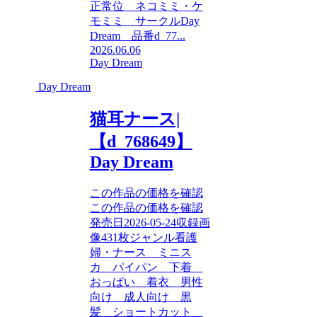
正常位 ネコミミ・ケ
モミミ サークルDay
Dream 品番d_77...
2026.06.06
Day Dream
Day Dream
猫耳ナース|
【d_768649】
Day Dream
この作品の価格を確認
この作品の価格を確認
発売日2026-05-24収録画
像431枚ジャンル看護
婦・ナース ミニス
カ パイパン 下着
おっぱい 着衣 男性
向け 成人向け 黒
髪 ショートカット