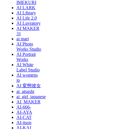
IMEKURI
AI LARK
AI Library
AI Life 2.0
AI Luvratory
AI MAKER
31
ai mari
AI Photo
Works Studio
AI Portrait
Works
AI White
Label Studio
AI womens
jp
AI 変態彼女
ai_atsushi
ai_girl_japanese
AI_MAKER
AI-666-
AI-AYA
AI-CAT
AI-jison
AI-KAI