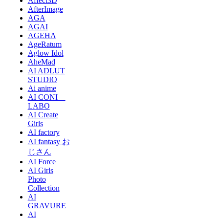
Affect3D
AfterImage
AGA
AGAI
AGEHA
AgeRatum
Aglow Idol
AheMad
AI ADLUT
STUDIO
Ai anime
AI CONI
LABO
AI Create
Girls
AI factory
AI fantasy お
じさん
AI Force
AI Girls
Photo
Collection
AI
GRAVURE
AI