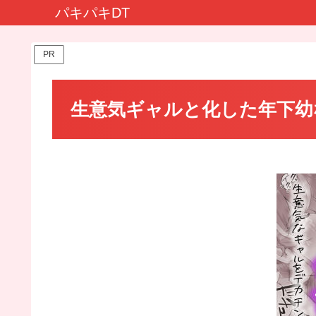
パキパキDT
PR
生意気ギャルと化した年下幼なじ