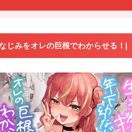
みをオレの巨根でわからせる！|【d_53