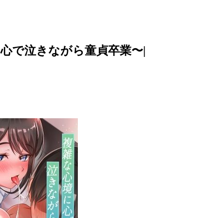
心で泣きながら童貞卒業〜|