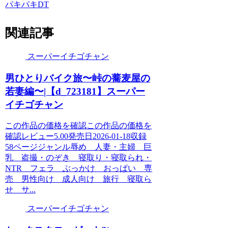
パキパキDT
関連記事
スーパーイチゴチャン
男ひとりバイク旅〜峠の蕎麦屋の
若妻編〜|【d_723181】スーパー
イチゴチャン
この作品の価格を確認この作品の価格を
確認レビュー5.00発売日2026-01-18収録
58ページジャンル辱め 人妻・主婦 巨
乳 盗撮・のぞき 寝取り・寝取られ・
NTR フェラ ぶっかけ おっぱい 専
売 男性向け 成人向け 旅行 寝取ら
せ サ...
スーパーイチゴチャン