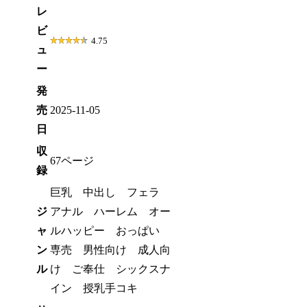
レ
ビ
4.75
ュ
ー
発
売
2025-11-05
日
収
67ページ
録
巨乳 中出し フェラ
ジ
アナル ハーレム オー
ャ
ルハッピー おっぱい
ン
専売 男性向け 成人向
ル
け ご奉仕 シックスナ
イン 授乳手コキ