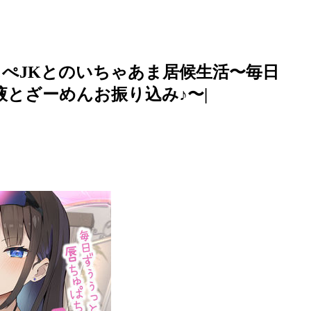
ぺJKとのいちゃあま居候生活〜毎日
とざーめんお振り込み♪〜|