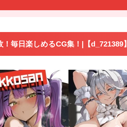
0枚！毎日楽しめるCG集！|【d_72138