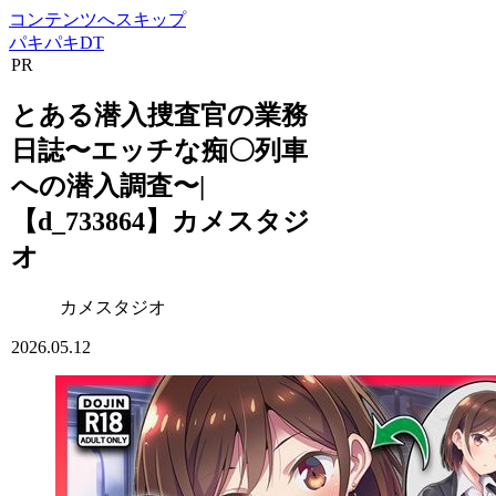
コンテンツへスキップ
パキパキDT
PR
とある潜入捜査官の業務
日誌〜エッチな痴〇列車
への潜入調査〜|
【d_733864】カメスタジ
オ
カメスタジオ
2026.05.12