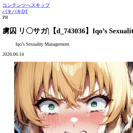
コンテンツへスキップ
パキパキDT
PR
虜囚 リ〇サガ|【d_743036】Iqo’s Sexualit
Iqo’s Sexuality Management.
2026.06.14