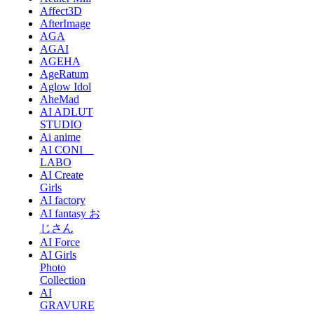
Affect3D
AfterImage
AGA
AGAI
AGEHA
AgeRatum
Aglow Idol
AheMad
AI ADLUT
STUDIO
Ai anime
AI CONI
LABO
AI Create
Girls
AI factory
AI fantasy お
じさん
AI Force
AI Girls
Photo
Collection
AI
GRAVURE