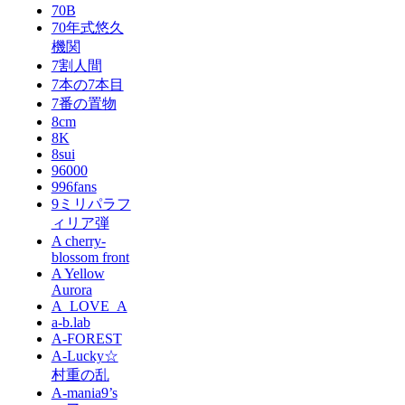
70B
70年式悠久
機関
7割人間
7本の7本目
7番の置物
8cm
8K
8sui
96000
996fans
9ミリパラフ
ィリア弾
A cherry-
blossom front
A Yellow
Aurora
A_LOVE_A
a-b.lab
A-FOREST
A-Lucky☆
村重の乱
A-mania9’s