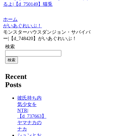
るよ|【d_750149】猫兎
ホーム
がいあぐれいぶ！
モンスターハウスダンジョン・サバイバ
ー|【d_748420】がいあぐれいぶ！
検索
検索
Recent
Posts
彼氏持ち内
気少女を
NTR|
【d_737663】
ヤマナカの
ナカ
シュンとお