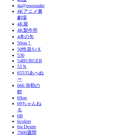
4a@pooosuke
4Kアニメ裏
劇場
4K屋
4K製作所
4本の矢
50on！
50性器S○X
530
54BURGER
55％
65535あべぬ
ー
666 弥勒の
館
69on
69ちゃんね
る
6B
6colors
6st Desire
7000週間