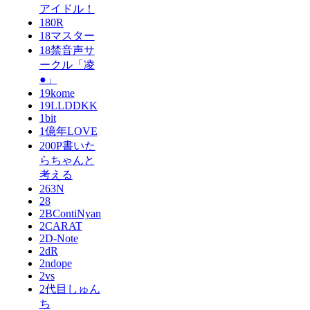
アイドル！
180R
18マスター
18禁音声サ
ークル「凌
●」
19kome
19LLDDKK
1bit
1億年LOVE
200P書いた
らちゃんと
考える
263N
28
2BContiNyan
2CARAT
2D-Note
2dR
2ndope
2vs
2代目しゅん
ち