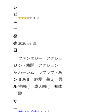
レ
ビ
3.50
ュ
ー
発
売
2026-03-31
日
ファンタジー アクショ
ジ
ン・格闘 アクション
ャ
ハーレム ラブラブ・あ
ン
まあま 純愛 萌え 男
ル
性向け 成人向け 初体
験
サ
ー
がいあぐれいぶ！