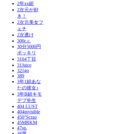
2年xx組
2次元が好
き！
2次元美女フ
ェチ
2次透け
300c.c.
30分5000円
ポッキリ
3104丁目
31Juice
321go
389
3年1組あな
たの彼女♪
3年B組キモ
デブ先生
404 LUST
404invisible
450°Scrap
45MRKM
47sp.
48屋