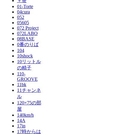
＋蟹
01-Torte
04cura
052
05605
072 Project
072LABO
08BASE
0番のりば
104
10shock
10リットル
の精子
110-
GROOVE
11bk
11チャンネ
ル
120×75の部
屋
140km/h
14A
17in
17時からは