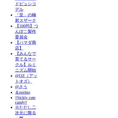
ドピュシコ
デル
「至」の極
射スザーク
【100均】つ
んぽこ製作
委員会
【ハマダ商
店】
【みんなで
育てるサー
クル】ルミ
ニズム開始
@OZ（アッ
トオズ）
@さう
＆norino
†Sickly cute
candy†
※ただし二
次元に限る