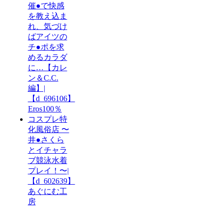
催●で快感
を教え込ま
れ、気づけ
ばアイツの
チ●ポを求
めるカラダ
に…【カレ
ン＆C.C.
編】|
【d_696106】
Eros100％
コスプレ特
化風俗店 〜
井●さくら
とイチャラ
ブ競泳水着
プレイ！〜|
【d_602639】
あぐにむ工
房