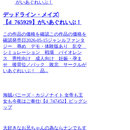
がいあぐれいぶ！
デッドライン・メイズ|
【d_765929】がいあぐれいぶ！
この作品の価格を確認この作品の価格を
確認発売日2026-05-15ジャンルファンタ
ジー 辱め デモ・体験版あり 乱交
シミュレーション 戦場 バイオレン
ス 男性向け 成人向け 妊娠・孕ま
せ 後背位／バック 敗北 サークルが
いあぐれいぶ！ 品...
海賊バニーズ・カジノナイト 女帝も王
女も今夜はご奉仕|【d_747452】ビッグシ
ップ
大好きなお兄ちゃんの為ならナンでもす