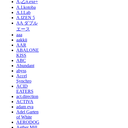
A-乙π.exe+
A.I.kotoba
A.I.Lab
A.IZEN 5
AA ダブル
エース
aaa
aakkii
AAR
ABALONE
KISS
ABC
Abundant
abyss
Accel
Synchro
ACID
EATERS
act.direction
ACTIVA
adam eva
Adel Garten
of White
AERODOG
Aether Mill