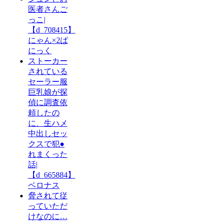
医者さんご
っこ|
【d_708415】
にゃん×2ぱ
にっく
ストーカー
されている
セーラー服
巨乳娘が探
偵に調査依
頼したの
に、生ハメ
中出しセッ
クスで犯●
れまくった
話|
【d_665884】
ベロナス
脅されて従
っていただ
けなのに…