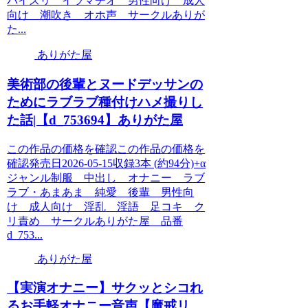
パイズリ イラマチオ 男性向け 成人
向け 潮吹き オホ声 サークルありが
た...
ありがた屋
美術部の後輩とヌードデッサンの
ためにラブラブ種付けハメ撮りし
た話|【d_753694】ありがた屋
この作品の価格を確認この作品の価格を
確認発売日2026-05-15収録3本 (約94分)+α
ジャンル制服 中出し オナニー ラブ
ラブ・あまあま 純愛 後輩 男性向
け 成人向け 淫乱 淫語 足コキ ク
リ責め サークルありがた屋 品番
d_753...
ありがた屋
【実演オナニー】サクッとシコれ
るお手軽オナニー音声【魔戒リ