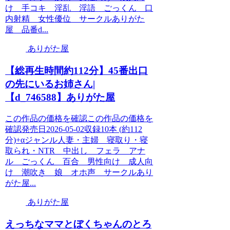
け 手コキ 淫乱 淫語 ごっくん 口
内射精 女性優位 サークルありがた
屋 品番d...
ありがた屋
【総再生時間約112分】45番出口
の先にいるお姉さん|
【d_746588】ありがた屋
この作品の価格を確認この作品の価格を
確認発売日2026-05-02収録10本 (約112
分)+αジャンル人妻・主婦 寝取り・寝
取られ・NTR 中出し フェラ アナ
ル ごっくん 百合 男性向け 成人向
け 潮吹き 娘 オホ声 サークルあり
がた屋...
ありがた屋
えっちなママとぼくちゃんのとろ