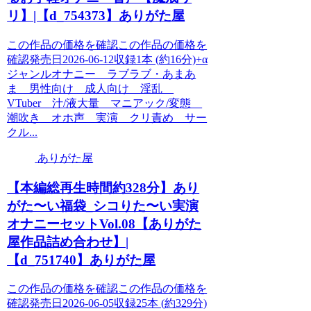
リ】|【d_754373】ありがた屋
この作品の価格を確認この作品の価格を
確認発売日2026-06-12収録1本 (約16分)+α
ジャンルオナニー ラブラブ・あまあ
ま 男性向け 成人向け 淫乱
VTuber 汁/液大量 マニアック/変態
潮吹き オホ声 実演 クリ責め サー
クル...
ありがた屋
【本編総再生時間約328分】あり
がた〜い福袋_シコりた〜い実演
オナニーセットVol.08【ありがた
屋作品詰め合わせ】|
【d_751740】ありがた屋
この作品の価格を確認この作品の価格を
確認発売日2026-06-05収録25本 (約329分)