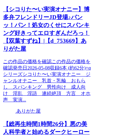
【シコりた〜い実演オナニー】博
多弁フレンドリーJD登場♪パン
ッ！パン！処女のくせにスパンキ
ング好きってエロすぎんだろっ！
【双葉すずね】|【d_753669】あ
りがた屋
この作品の価格を確認この作品の価格を
確認発売日2026-05-08収録6本 (約62分)+α
シリーズシコりた〜い実演オナニー ジ
ャンルオナニー 乳首・乳輪 おもら
し スパンキング 男性向け 成人向
け 淫乱 淫語 連続絶頂 方言 オホ
声 実演...
ありがた屋
【総再生時間1時間26分】悪の美
人科学者と始めるダークヒーロー