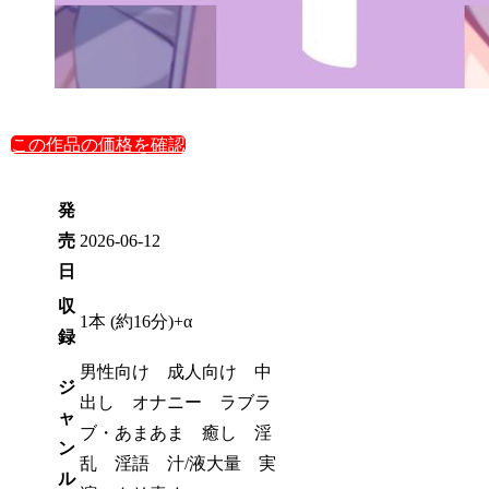
この作品の価格を確認
発
売
2026-06-12
日
収
1本 (約16分)+α
録
男性向け 成人向け 中
ジ
出し オナニー ラブラ
ャ
ブ・あまあま 癒し 淫
ン
乱 淫語 汁/液大量 実
ル