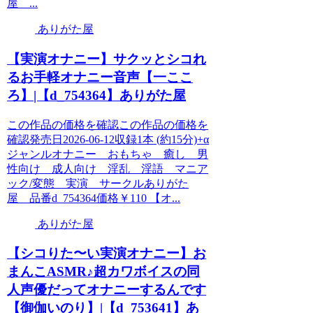
屋 ...
ありがた屋
【実演オナニー】サクッとシコれ
るお手軽オナニー音声【一ここ
ろ】|【d_754364】ありがた屋
この作品の価格を確認この作品の価格を
確認発売日2026-06-12収録1本 (約15分)+α
ジャンルオナニー おもちゃ 癒し 男
性向け 成人向け 淫乱 淫語 マニア
ック/変態 実演 サークルありがた
屋 品番d_754364価格￥110 【オ...
ありがた屋
【シコりた〜い実演オナニー】お
まんこASMR♪超カワボイスの同
人声優だってオナニーするんです
【御伽いのり】|【d_753641】あ