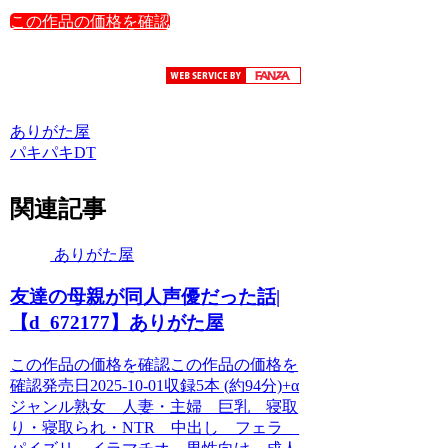
この作品の価格を確認
ありがた屋
パキパキDT
関連記事
ありがた屋
友達の母親が同人声優だった話|
【d_672177】ありがた屋
この作品の価格を確認この作品の価格を
確認発売日2025-10-01収録5本 (約94分)+α
ジャンル熟女 人妻・主婦 巨乳 寝取
り・寝取られ・NTR 中出し フェラ