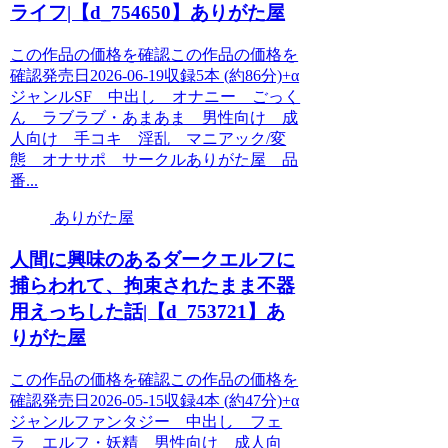
ライフ|【d_754650】ありがた屋
この作品の価格を確認この作品の価格を
確認発売日2026-06-19収録5本 (約86分)+α
ジャンルSF 中出し オナニー ごっく
ん ラブラブ・あまあま 男性向け 成
人向け 手コキ 淫乱 マニアック/変
態 オナサポ サークルありがた屋 品
番...
ありがた屋
人間に興味のあるダークエルフに
捕らわれて、拘束されたまま不器
用えっちした話|【d_753721】あ
りがた屋
この作品の価格を確認この作品の価格を
確認発売日2026-05-15収録4本 (約47分)+α
ジャンルファンタジー 中出し フェ
ラ エルフ・妖精 男性向け 成人向