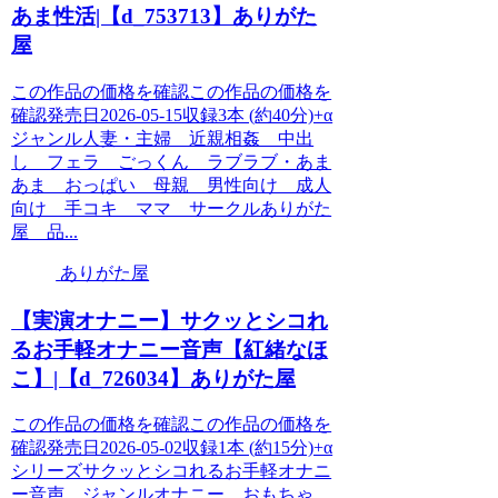
あま性活|【d_753713】ありがた
屋
この作品の価格を確認この作品の価格を
確認発売日2026-05-15収録3本 (約40分)+α
ジャンル人妻・主婦 近親相姦 中出
し フェラ ごっくん ラブラブ・あま
あま おっぱい 母親 男性向け 成人
向け 手コキ ママ サークルありがた
屋 品...
ありがた屋
【実演オナニー】サクッとシコれ
るお手軽オナニー音声【紅緒なほ
こ】|【d_726034】ありがた屋
この作品の価格を確認この作品の価格を
確認発売日2026-05-02収録1本 (約15分)+α
シリーズサクッとシコれるお手軽オナニ
ー音声 ジャンルオナニー おもちゃ