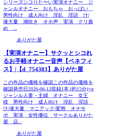
シリーズシコりた〜い実演オナニー ジ
ャンルオナニー おもちゃ おっぱい
男性向け 成人向け 淫乱 淫語 汁/
液大量 潮吹き オホ声 実演 クリ責
め ...
ありがた屋
【実演オナニー】サクッとシコれ
るお手軽オナニー音声【ベネフィ
ス】|【d_754383】ありがた屋
この作品の価格を確認この作品の価格を
確認発売日2026-06-12収録1本 (約15分)+α
ジャンル人妻・主婦 オナニー 女王
様 男性向け 成人向け 淫乱 淫語
汁/液大量 マニアック/変態 オナサ
ポ 実演 女性優位 サークルありがた
屋 品...
ありがた屋