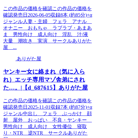
この作品の価格を確認この作品の価格を
確認発売日2026-06-05収録8本 (約85分)+α
ジャンル人妻・主婦 フェラ アナル
オナニー おもちゃ ラブラブ・あまあ
ま 男性向け 成人向け 淫乱 汁/液
大量 潮吹き 実演 サークルありがた
屋 ...
ありがた屋
ヤンキー女に絡まれ（気に入ら
れ）エッチ専用マゾ舎弟にされ
た…。|【d_687615】ありがた屋
この作品の価格を確認この作品の価格を
確認発売日2025-11-01収録7本 (約87分)+α
ジャンル中出し フェラ ぶっかけ 顔
射 屋外 おっぱい 不良・ヤンキー
男性向け 成人向け 女性優位 寝取
り・NTR 逆NTR サークルありがた