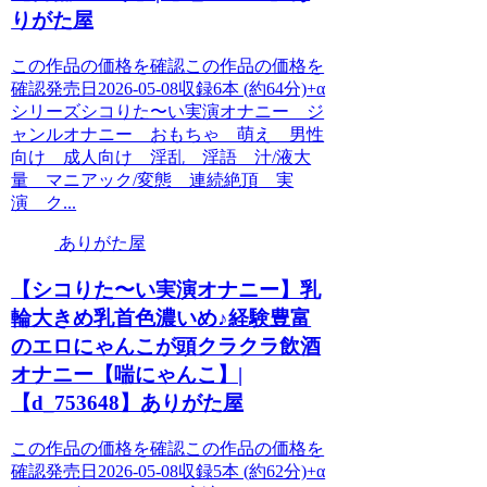
りがた屋
この作品の価格を確認この作品の価格を
確認発売日2026-05-08収録6本 (約64分)+α
シリーズシコりた〜い実演オナニー ジ
ャンルオナニー おもちゃ 萌え 男性
向け 成人向け 淫乱 淫語 汁/液大
量 マニアック/変態 連続絶頂 実
演 ク...
ありがた屋
【シコりた〜い実演オナニー】乳
輪大きめ乳首色濃いめ♪経験豊富
のエロにゃんこが頭クラクラ飲酒
オナニー【喘にゃんこ】|
【d_753648】ありがた屋
この作品の価格を確認この作品の価格を
確認発売日2026-05-08収録5本 (約62分)+α