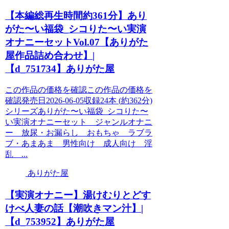
【本編総再生時間約361分】あり
がた〜い福袋_シコりた〜い実演
オナニーセットVol.07【ありがた
屋作品詰め合わせ】|
【d_751734】ありがた屋
この作品の価格を確認この作品の価格を
確認発売日2026-06-05収録24本 (約362分)
シリーズありがた〜い福袋_シコりた〜
い実演オナニーセット ジャンルオナニ
ー 放尿・お漏らし おもちゃ ラブラ
ブ・あまあま 男性向け 成人向け 淫
乱 ...
ありがた屋
【実演オナニー】湯けむりとどす
けべ人妻の話【潮吹きマン汁】|
【d_753952】ありがた屋