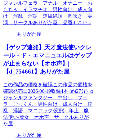
ジャンルフェラ アナル オナニー お
もちゃ イラマチオ 男性向け 成人向
け 淫乱 淫語 連続絶頂 潮吹き 実
演 サークルありがた屋 品番d_7517...
ありがた屋
【ゲップ連発】天才魔法使いクレ
ール・ド・エマニュエルはゲップ
が止まらない【オホ声】|
【d_754661】ありがた屋
この作品の価格を確認この作品の価格を
確認発売日2026-06-19収録4本 (約27分)+α
ジャンルファンタジー 中出し フェ
ラ ごっくん 男性向け 成人向け 淫
乱 淫語 マニアック/変態 年上 魔
法使い/魔女 オホ声 サークルありが
た屋 ...
ありがた屋