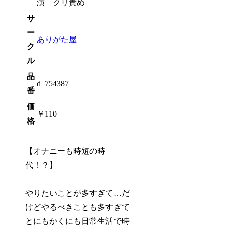
演 クリ責め
サ
ー
ありがた屋
ク
ル
品
d_754387
番
価
￥110
格
【オナニーも時短の時
代！？】
やりたいことが多すぎて…だ
けどやるべきことも多すぎて
とにもかくにも日常生活で時