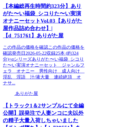
【本編総再生時間約323分】あり
がた〜い福袋_シコりた〜い実演
オナニーセットVol.03【ありがた
屋作品詰め合わせ】|
【d_751761】ありがた屋
この作品の価格を確認この作品の価格を
確認発売日2026-05-22収録25本 (約324
分)+αシリーズありがた〜い福袋_シコり
た〜い実演オナニーセット ジャンルフ
ェラ オナニー 男性向け 成人向け
淫乱 淫語 汁/液大量 連続絶頂 オ
ナサ...
ありがた屋
【トラック1＆2サンプルにて全編
公開】誤発注で人妻ンコに夫以外
の精子大量入荷しちゃいました