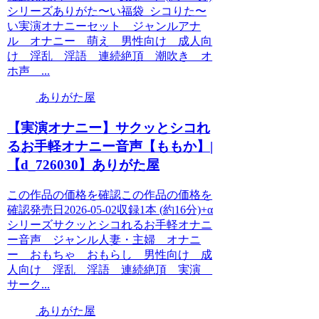
シリーズありがた〜い福袋_シコりた〜
い実演オナニーセット ジャンルアナ
ル オナニー 萌え 男性向け 成人向
け 淫乱 淫語 連続絶頂 潮吹き オ
ホ声 ...
ありがた屋
【実演オナニー】サクッとシコれ
るお手軽オナニー音声【ももか】|
【d_726030】ありがた屋
この作品の価格を確認この作品の価格を
確認発売日2026-05-02収録1本 (約16分)+α
シリーズサクッとシコれるお手軽オナニ
ー音声 ジャンル人妻・主婦 オナニ
ー おもちゃ おもらし 男性向け 成
人向け 淫乱 淫語 連続絶頂 実演
サーク...
ありがた屋