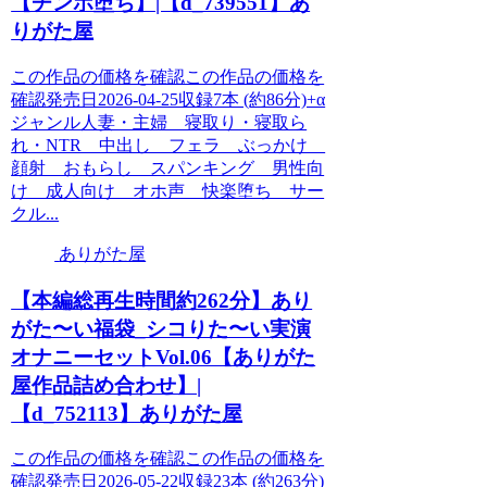
【チンポ堕ち】|【d_739551】あ
りがた屋
この作品の価格を確認この作品の価格を
確認発売日2026-04-25収録7本 (約86分)+α
ジャンル人妻・主婦 寝取り・寝取ら
れ・NTR 中出し フェラ ぶっかけ
顔射 おもらし スパンキング 男性向
け 成人向け オホ声 快楽堕ち サー
クル...
ありがた屋
【本編総再生時間約262分】あり
がた〜い福袋_シコりた〜い実演
オナニーセットVol.06【ありがた
屋作品詰め合わせ】|
【d_752113】ありがた屋
この作品の価格を確認この作品の価格を
確認発売日2026-05-22収録23本 (約263分)