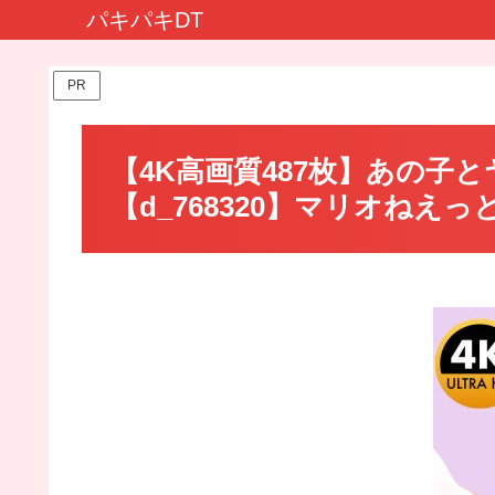
パキパキDT
PR
【4K高画質487枚】あの子
【d_768320】マリオねえっ