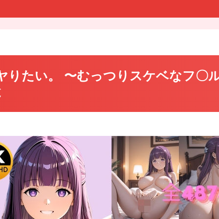
とヤりたい。 〜むっつりスケベなフ〇
と