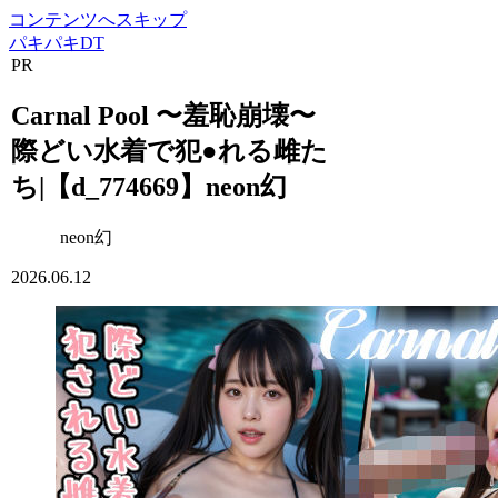
コンテンツへスキップ
パキパキDT
PR
Carnal Pool 〜羞恥崩壊〜
際どい水着で犯●れる雌た
ち|【d_774669】neon幻
neon幻
2026.06.12