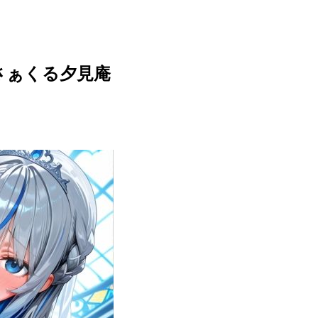
】さぁくる夕見庵