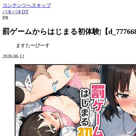
コンテンツへスキップ
パキパキDT
PR
罰ゲームからはじまる初体験|【d_7776
ますたーぴーす
2026.06.12