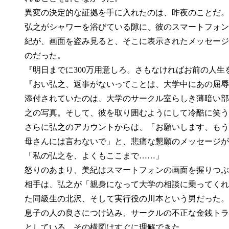
異変の決定的な証拠を手に入れたのは、昨夜のことだ。
弘之がシャワーを浴びている隙に、彼のスマートフォン
紀が、画面を盗み見ると、そこに表示されたメッセージ
のだった。
『明日までに300万用意しろ。さもなければお前の人生
『おい弘之、返事がないってことは、大学中にあの屈辱
添付されていたのは、大学のサークル室らしき薄暗い部
之の写真。そして、彼を取り囲むようにして冷酷に笑う
さらに弘之のアカウントからは、「お願いします、もう
母さんには言わないで」と、悲痛な懇願のメッセージが
「私の弘之を、よくもここまで……」
怒りのあまり、美紀はスマートフォンの画面を握りつぶ
相手は、弘之が「親身になって大学の相談に乗ってくれ
た同級生の北沢、そして実行役の川本という男だった。
息子の人の良さにつけ込み、サークルの不正な金銭トラ
としている。その構図はすぐに理解できた。