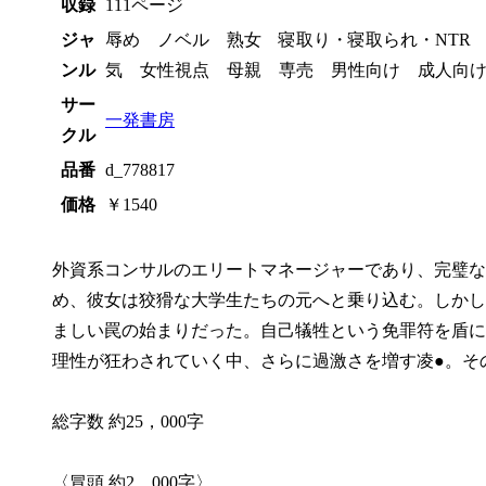
収録
111ページ
ジャ
辱め ノベル 熟女 寝取り・寝取られ・NTR 
ンル
気 女性視点 母親 専売 男性向け 成人
サー
一発書房
クル
品番
d_778817
価格
￥1540
外資系コンサルのエリートマネージャーであり、完璧な
め、彼女は狡猾な大学生たちの元へと乗り込む。しかし
ましい罠の始まりだった。自己犠牲という免罪符を盾に
理性が狂わされていく中、さらに過激さを増す凌●。そ
総字数 約25，000字
〈冒頭 約2，000字〉