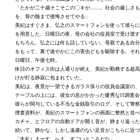
「たかが二十歳そこそこの〇キが……。社会の厳しさも
を、骨の髄まで後悔させてやる」
美紀はすぐさま、弘之のスマートフォンを使って彼らに
を用意した。日曜日の夜、母の会社の役員室で受け渡す
もちろん、弘之には何も話していない。母親である自分
をもって、裏で速やかにこの害虫どもを駆除する。それ
日曜日、午後七時。
休日のオフィス街は人通りが絶え、美紀が勤務する超高
けが灯る静寂に包まれていた。
美紀は、夜景が一望できるガラス張りの役員会議室の、
テーブルの上には、彼女の息がかかった優秀なIT調査
彼らが関与している不当な金銭取引のログ、そして警察
捜査資料が、美紀のスマートフォンの画面に整然と並べ
カチャ、とフロアの自動ドアが開く音が、静まり返った
続いて、静かな、しかし遠慮のない足音がこちらに近づ
「失礼しまーす。へえ、すごいところだな」