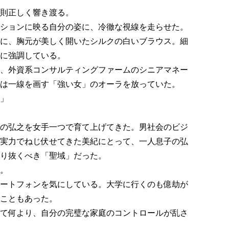
則正しく響き渡る。
ションに映る自分の姿に、冷徹な視線を走らせた。
に、胸元が美しく開いたシルクの白いブラウス。細
に強調している。
、外資系コンサルティングファームのシニアマネー
は一線を画す「強い女」のオーラを放っていた。
」
の弘之を女手一つで育て上げてきた。男社会のビジ
実力でねじ伏せてきた美紀にとって、一人息子の弘
り抜くべき「聖域」だった。
。
ートフォンを気にしている。大学に行くのも億劫が
こともあった。
て何より、自分の完璧な家庭のコントロールが乱さ