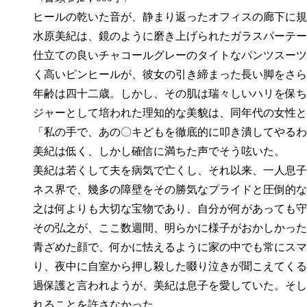
ヒールの乾いた音が、静まり返ったオフィスの廊下に規
水原美紀は、鏡のように磨き上げられたガラスパーテー
仕立ての良いチャコールグレーのタイトなパンツスーツ
く高いピンヒールが、彼女の引き締まった長い脚をさら
年齢は四十二歳。しかし、その肌は瑞々しいハリを保ち
ジャーとして培われた理知的な美貌は、同年代の女性と
「私の手で、あの〇キどもを徹底的に叩き潰してやるわ
美紀は低く、しかし確信に満ちた声でそう呟いた。
美紀は若くして夫を病気で亡くし、それ以来、一人息子
ネス界で、幾多の障壁をその勝気なプライドと圧倒的な
之は何よりも大切な宝物であり、自分が何があっても守
その弘之が、ここ数週間、明らかに様子がおかしかった
青ざめた顔で、何かに怯えるように家の中でも常にスマ
り、夜中に自室から押し殺した啜り泣きが聞こえてくる
過保護と言われようが、美紀は息子を愛していた。そし
れることを許さなかった。