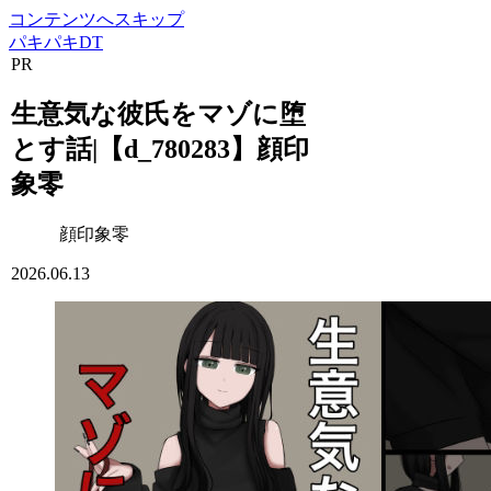
コンテンツへスキップ
パキパキDT
PR
生意気な彼氏をマゾに堕
とす話|【d_780283】顔印
象零
顔印象零
2026.06.13