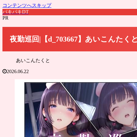
コンテンツへスキップ
パキパキDT
PR
夜勤巡回|【d_703667】あいこんたく
あいこんたくと
2026.06.22